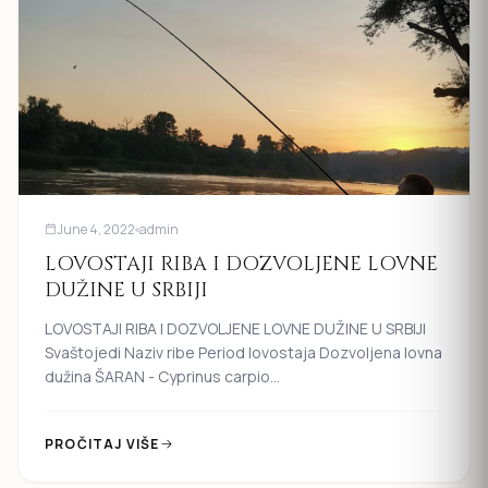
June 4, 2022
admin
LOVOSTAJI RIBA I DOZVOLJENE LOVNE
DUŽINE U SRBIJI
LOVOSTAJI RIBA I DOZVOLJENE LOVNE DUŽINE U SRBIJI
Svaštojedi Naziv ribe Period lovostaja Dozvoljena lovna
dužina ŠARAN - Cyprinus carpio...
PROČITAJ VIŠE