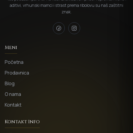
aditivi, vrhunski mamci i strast prema ribolovu su naš zaštitni
znak.
Meni
Početna
Prodavnica
Blog
O nama
Kontakt
Kontakt Info