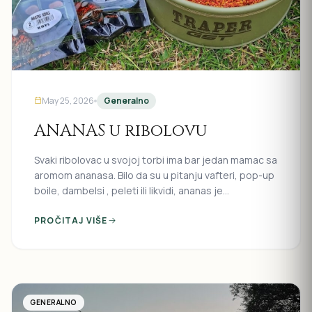
May 25, 2026
Generalno
ANANAS u ribolovu
Svaki ribolovac u svojoj torbi ima bar jedan mamac sa
aromom ananasa. Bilo da su u pitanju vafteri, pop-up
boile, dambelsi , peleti ili likvidi, ananas je
decenijama u samom vrhu najefikasnijih atraktora i
aktivatora na svim vodama. Ko ne...
PROČITAJ VIŠE
GENERALNO