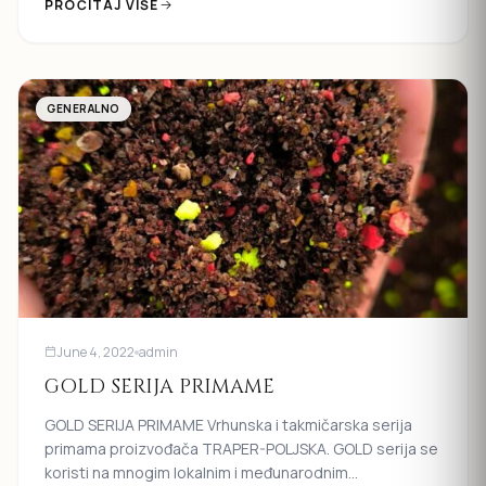
PROČITAJ VIŠE
GENERALNO
June 4, 2022
admin
GOLD SERIJA PRIMAME
GOLD SERIJA PRIMAME Vrhunska i takmičarska serija
primama proizvođača TRAPER-POLJSKA. GOLD serija se
koristi na mnogim lokalnim i međunarodnim