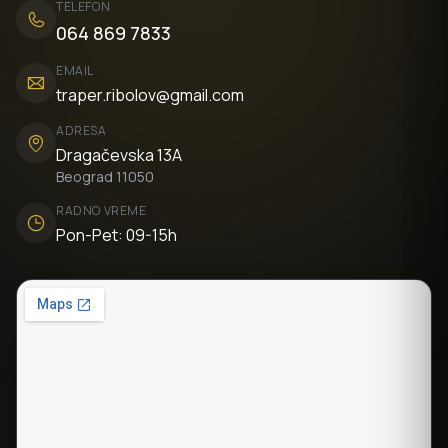
TELEFON
064 869 7833
EMAIL
traper.ribolov@gmail.com
ADRESA
Dragačevska 13A
Beograd 11050
RADNO VREME
Pon-Pet: 09-15h