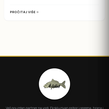
događajima...
PROČITAJ VIŠE
Vaš pouzdan partner na vodi. Ekskluzivan pribor i oprema, hrana i