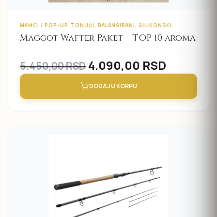
MAMCI / POP-UP, TONUĆI, BALANSIRANI, SILIKONSKI
Maggot Wafter Paket – TOP 10 aroma
Original
Current
4.090,00
RSD
5.450,00
RSD
price
price
DODAJ U KORPU
was:
is:
5.450,00 RSD.
4.090,00