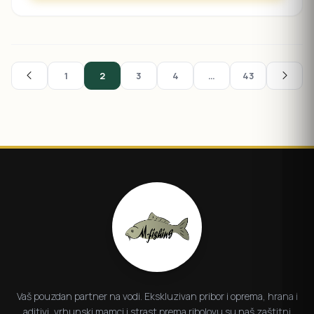
1
2
3
4
…
43
Vaš pouzdan partner na vodi. Ekskluzivan pribor i oprema, hrana i
aditivi, vrhunski mamci i strast prema ribolovu su naš zaštitni