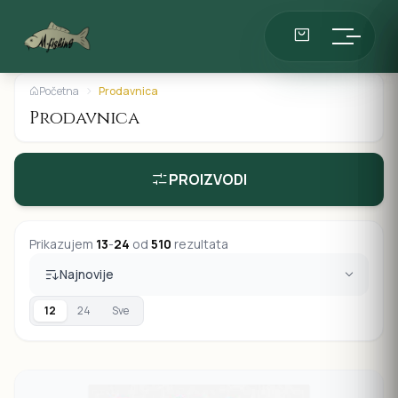
Početna
Prodavnica
Prodavnica
PROIZVODI
Prikazujem
13
-
24
od
510
rezultata
Najnovije
12
24
Sve