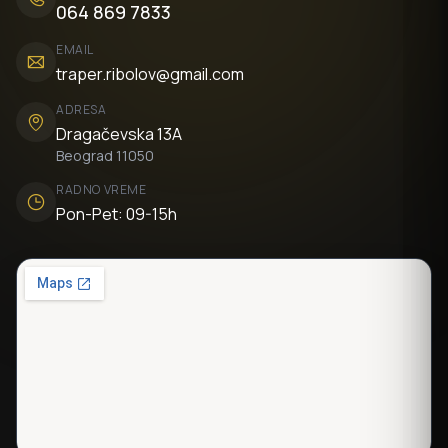
064 869 7833
EMAIL
traper.ribolov@gmail.com
ADRESA
Dragačevska 13A
Beograd 11050
RADNO VREME
Pon-Pet: 09-15h