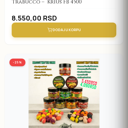
Trabucco – Krius FB 4500
8.550,00
RSD
DODAJ U KORPU
-25%