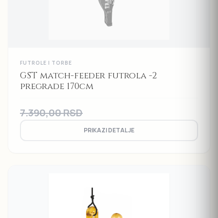
FUTROLE I TORBE
GST match-feeder futrola -2
pregrade 170cm
7.390,00
RSD
PRIKAZI DETALJE