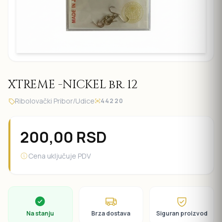
XTREME -NICKEL br. 12
Ribolovački Pribor
/
Udice
44220
200,00
RSD
Cena uključuje PDV
Na stanju
Brza dostava
Siguran proizvod