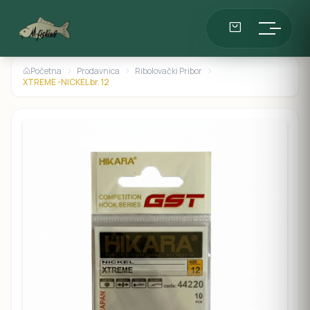
Početna
Prodavnica
Ribolovački Pribor
XTREME -NICKEL br. 12