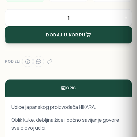
-
+
DODAJ U KORPU
PODELI:
OPIS
Udice japanskog proizvođača HIKARA.
Oblik kuke, debljina žice i bočno savijanje govore
sve o ovoj udici.