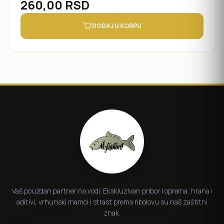
260,00
RSD
DODAJ U KORPU
Vaš pouzdan partner na vodi. Ekskluzivan pribor i oprema, hrana i
aditivi, vrhunski mamci i strast prema ribolovu su naš zaštitni
znak.