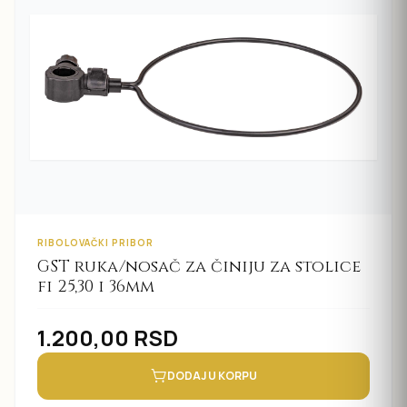
RIBOLOVAČKI PRIBOR
GST ruka/nosač za činiju za stolice
fi 25,30 i 36mm
1.200,00
RSD
DODAJ U KORPU