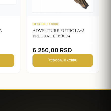
FUTROLE I TORBE
a
Adventure futrola-2
pregrade 160cm
6.250,00
RSD
DODAJ U KORPU