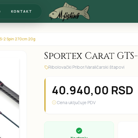
G
KONTAKT
TS-2 Spin 270cm 20g
Sportex Carat GTS-
Ribolovački Pribor
/
Varaličarski štapovi
40.940,00
RSD
Cena uključuje PDV