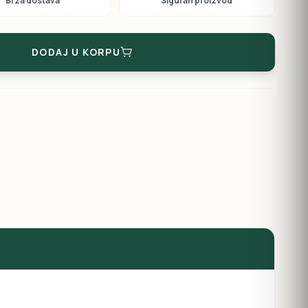
Brza dostava
Siguran proizvod
DODAJ U KORPU