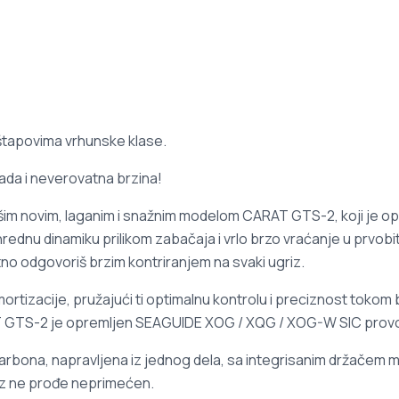
tapovima vrhunske klase.
ada i neverovatna brzina!
 našim novim, laganim i snažnim modelom CARAT GTS-2, koji je 
dnu dinamiku prilikom zabačaja i vrlo brzo vraćanje u prvobitni
no odgovoriš brzim kontriranjem na svaki ugriz.
ortizacije, pružajući ti optimalnu kontrolu i preciznost toko
RAT GTS-2 je opremljen SEAGUIDE XOG / XQG / XOG-W SIC prov
rbona, napravljena iz jednog dela, sa integrisanim držačem ma
griz ne prođe neprimećen.