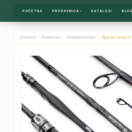
POČETNA
PRODAVNICA
KATALOZI
BLO
Početna
Prodavnica
Ribolovački Pribor
Sportex Carat G