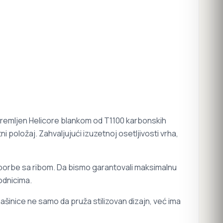
opremljen Helicore blankom od T1100 karbonskih
 položaj. Zahvaljujući izuzetnoj osetljivosti vrha,
m borbe sa ribom. Da bismo garantovali maksimalnu
odnicima.
šinice ne samo da pruža stilizovan dizajn, već ima