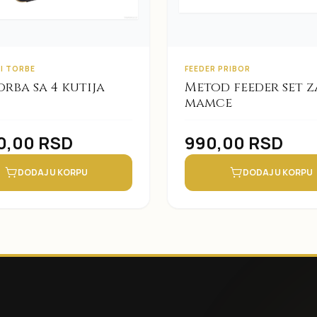
 I TORBE
FEEDER PRIBOR
orba sa 4 kutija
Metod feeder set z
mamce
0,00
RSD
990,00
RSD
DODAJ U KORPU
DODAJ U KORPU