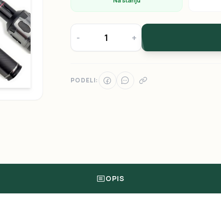
Na stanju
-
+
PODELI:
OPIS