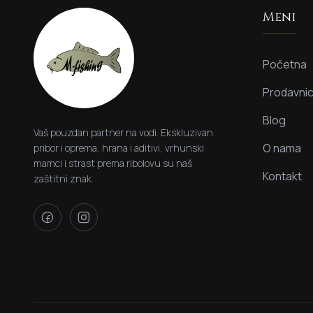
Meni
Početna
Prodavni
Blog
Vaš pouzdan partner na vodi. Ekskluzivan
O nama
pribor i oprema, hrana i aditivi, vrhunski
mamci i strast prema ribolovu su naš
Kontakt
zaštitni znak.