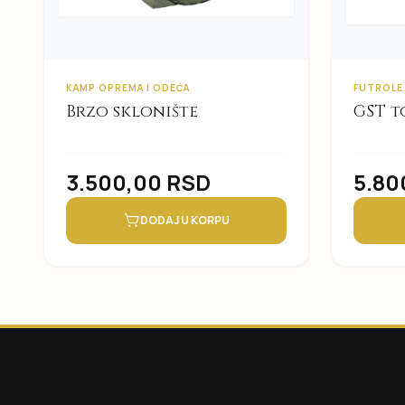
KAMP OPREMA I ODEĆA
FUTROLE
Brzo sklonište
GST t
3.500,00
RSD
5.80
DODAJ U KORPU