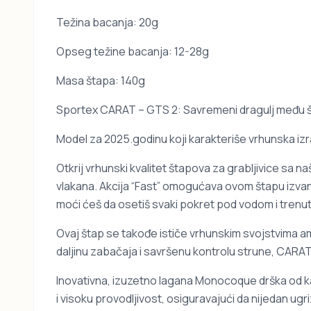
Težina bacanja: 20g
Opseg težine bacanja: 12-28g
Masa štapa: 140g
Sportex CARAT – GTS 2: Savremeni dragulj među š
Model za 2025.godinu koji karakteriše vrhunska izr
Otkrij vrhunski kvalitet štapova za grabljivice sa
vlakana. Akcija “Fast” omogućava ovom štapu izvanre
moći ćeš da osetiš svaki pokret pod vodom i trenut
Ovaj štap se takođe ističe vrhunskim svojstvima am
daljinu zabačaja i savršenu kontrolu strune, CA
Inovativna, izuzetno lagana Monocoque drška od ka
i visoku provodljivost, osiguravajući da nijedan u