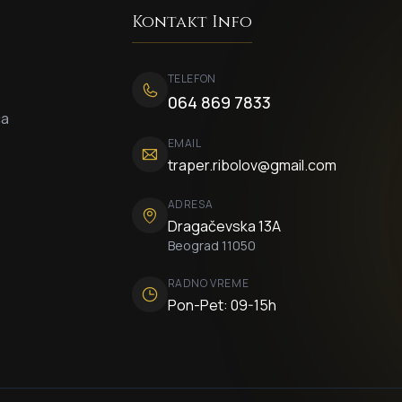
Kontakt Info
TELEFON
064 869 7833
ca
EMAIL
traper.ribolov@gmail.com
ADRESA
Dragačevska 13A
Beograd 11050
RADNO VREME
Pon-Pet: 09-15h