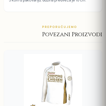
5 kom u pakovanju, dužina predveza je 10 cm.
PREPORUČUJEMO
Povezani Proizvodi