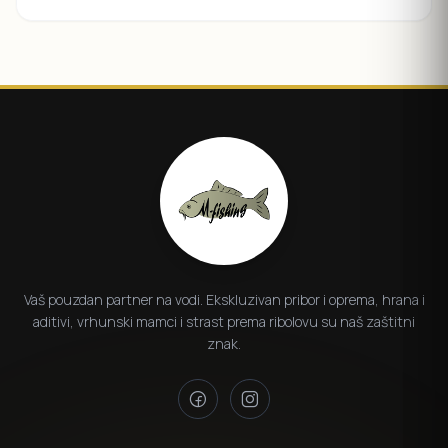
Vaš pouzdan partner na vodi. Ekskluzivan pribor i oprema, hrana i
aditivi, vrhunski mamci i strast prema ribolovu su naš zaštitni
znak.