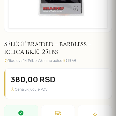
SELECT braided – barbless –
iglica br.10-25lbs
Ribolovački Pribor
/
Vezane udice
31946
380,00
RSD
Cena uključuje PDV