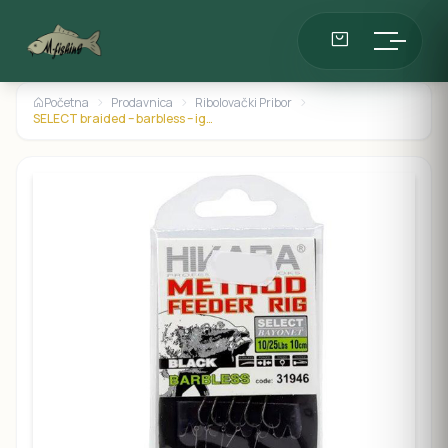
Početna
Prodavnica
Ribolovački Pribor
SELECT braided – barbless – iglica br.10-25lbs