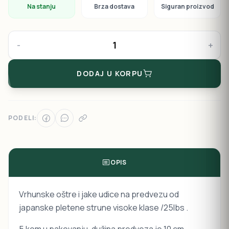
Na stanju
Brza dostava
Siguran proizvod
-
+
DODAJ U KORPU
PODELI:
OPIS
Vrhunske oštre i jake udice na predvezu od
japanske pletene strune visoke klase /25lbs .