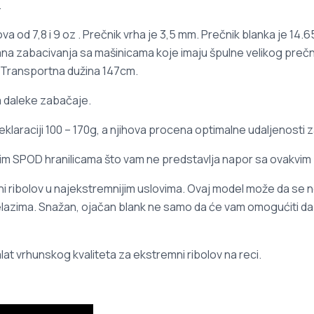
.
 od 7,8 i 9 oz . Prečnik vrha je 3,5 mm. Prečnik blanka je 14.6
abacivanja sa mašinicama koje imaju špulne velikog prečnika,
e. Transportna dužina 147cm.
a daleke zabačaje.
araciji 100 – 170g, a njihova procena optimalne udaljenosti z
ikim SPOD hranilicama što vam ne predstavlja napor sa ovakvi
čni ribolov u najekstremnijim uslovima. Ovaj model može da se
lazima. Snažan, ojačan blank ne samo da će vam omogućiti da r
at vrhunskog kvaliteta za ekstremni ribolov na reci.