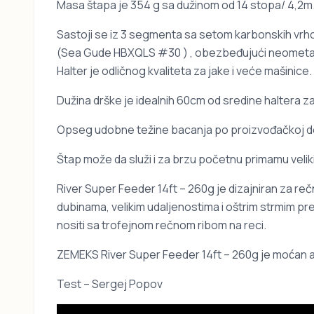
Masa štapa je 354 g sa dužinom od 14 stopa/ 4,2m
Sastoji se iz 3 segmenta sa setom karbonskih vrhova
(Sea Gude HBXQLS #30 ) , obezbeđujući neometana z
Halter je odličnog kvaliteta za jake i veće mašinic
Dužina drške je idealnih 60cm od sredine haltera z
Opseg udobne težine bacanja po proizvođačkoj dekl
Štap može da služi i za brzu početnu primamu vel
River Super Feeder 14ft – 260g je dizajniran za re
dubinama, velikim udaljenostima i oštrim strmim pre
nositi sa trofejnom rečnom ribom na reci.
ZEMEKS River Super Feeder 14ft – 260g je moćan al
Test – Sergej Popov