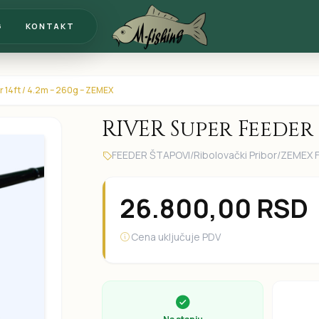
G
KONTAKT
 14ft / 4.2m – 260g – ZEMEX
RIVER Super Feeder 
FEEDER ŠTAPOVI
/
Ribolovački Pribor
/
ZEMEX F
26.800,00
RSD
Cena uključuje PDV