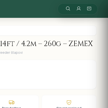
14ft / 4.2m – 260g – ZEMEX
eeder štapovi