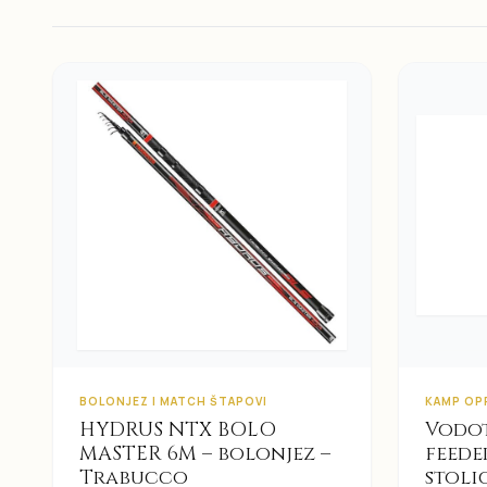
BOLONJEZ I MATCH ŠTAPOVI
KAMP OP
HYDRUS NTX BOLO
Vodot
MASTER 6M – bolonjez –
feede
Trabucco
stoli