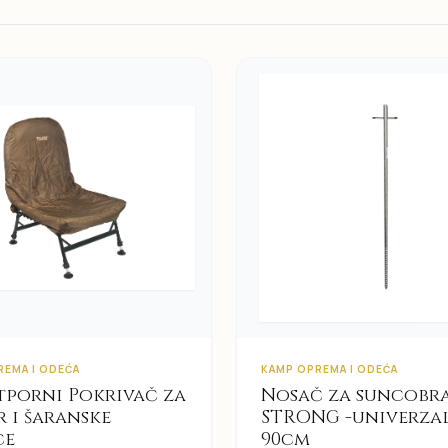
REMA I ODEĆA
KAMP OPREMA I ODEĆA
porni Pokrivač za
Nosač za suncobr
r i šaranske
STRONG -univerza
ce
90cm