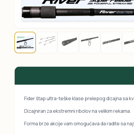
Fider štap ultra-teške klase prelepog dizajna sa 
Dizajniran za ekstremni ribolov na velikim rekama.
Forma brze akcije vam omogućava da radite sa najt