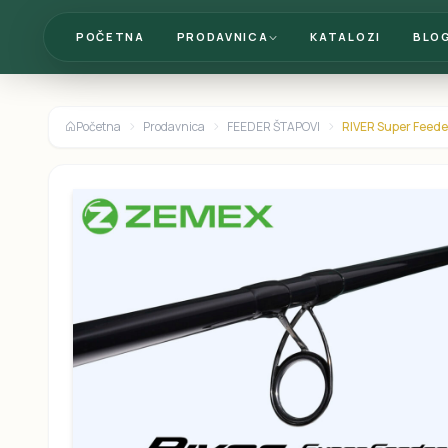
POČETNA
PRODAVNICA
KATALOZI
BLO
Početna
Prodavnica
FEEDER ŠTAPOVI
RIVER Super Feeder