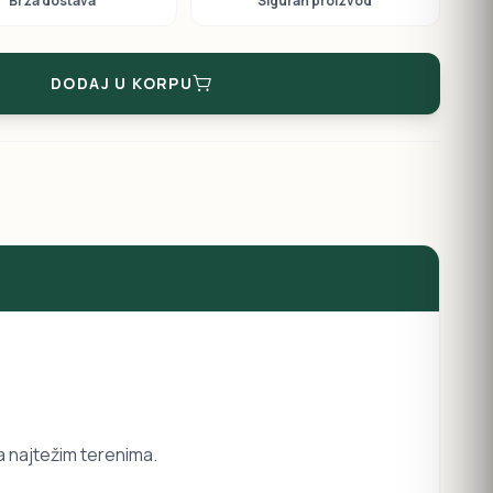
Brza dostava
Siguran proizvod
DODAJ U KORPU
a najtežim terenima.