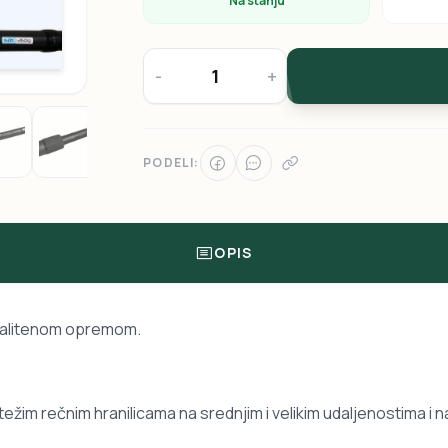
Na stanju
-
+
PODELI:
OPIS
kvalitenom opremom.
ežim rečnim hranilicama na srednjim i velikim udaljenostima i n