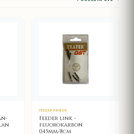
FEEDER PRIBOR
an-
Feeder link -
lan
fluorokarbon
0.45mm/8cm