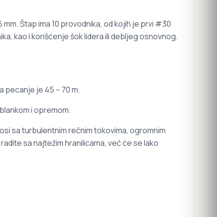
5 mm. Štap ima 10 provodnika, od kojih je prvi #30
 kao i korišćenje šok lidera ili debljeg osnovnog.
a pecanje je 45 – 70 m.
m blankom i opremom.
 nosi sa turbulentnim rečnim tokovima, ogromnim
adite sa najtežim hranilicama, već će se lako