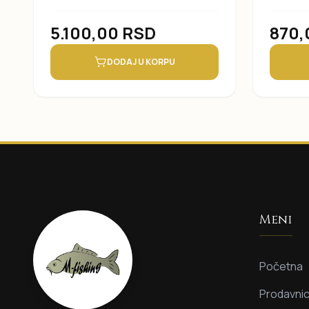
5.100,00
RSD
870
DODAJ U KORPU
Meni
Početna
Prodavni