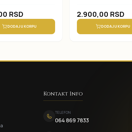
,00
RSD
2.900,00
RSD
DODAJ U KORPU
DODAJ U KORPU
Kontakt Info
TELEFON
064 869 7833
ca