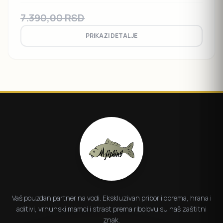
7.390,00
RSD
PRIKAZI DETALJE
Vaš pouzdan partner na vodi. Ekskluzivan pribor i oprema, hrana i
aditivi, vrhunski mamci i strast prema ribolovu su naš zaštitni
znak.