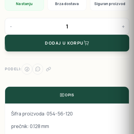
Na stanju
Brza dostava
Siguran proizvod
-
+
DODAJ U KORPU
PODELI:
OPIS
Šifra proizvoda: 054-56-120
prečnik: 0.128 mm