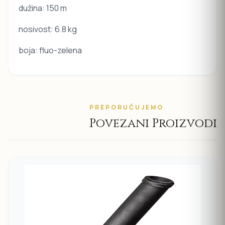
dužina: 150 m
nosivost: 6.8 kg
boja: fluo-zelena
PREPORUČUJEMO
Povezani Proizvodi