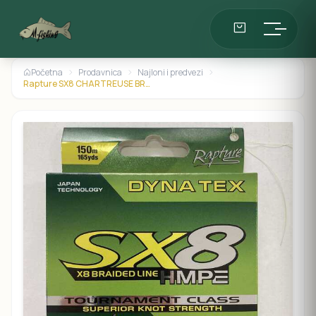
Početna
Prodavnica
Najloni i predvezi
Rapture SX8 CHARTREUSE BRAID 0.128mm 150m