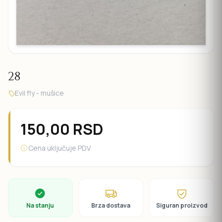
28
Evil fly - mušice
150,00
RSD
Cena uključuje PDV
Na stanju
Brza dostava
Siguran proizvod