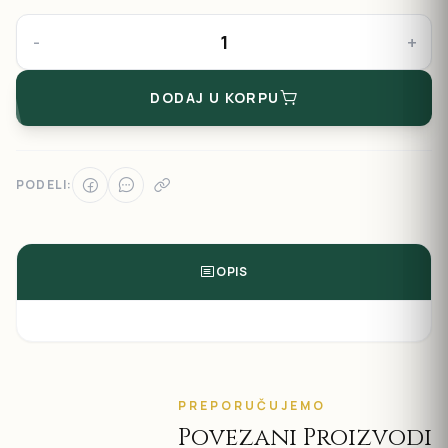
-
+
DODAJ U KORPU
PODELI:
OPIS
PREPORUČUJEMO
Povezani Proizvodi