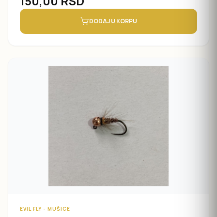
150,00
RSD
DODAJ U KORPU
EVIL FLY - MUŠICE