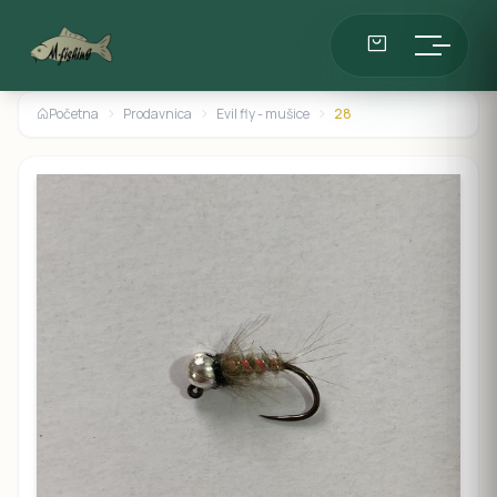
Početna
Prodavnica
Evil fly - mušice
28