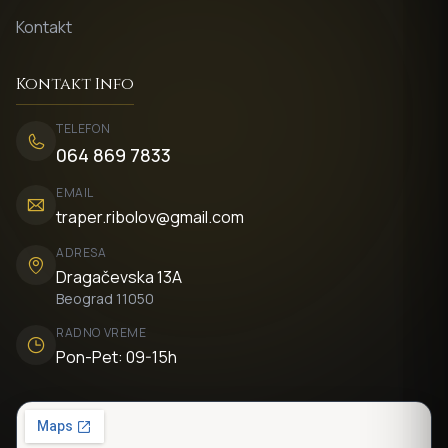
Kontakt
Kontakt Info
TELEFON
064 869 7833
EMAIL
traper.ribolov@gmail.com
ADRESA
Dragačevska 13A
Beograd 11050
RADNO VREME
Pon-Pet: 09-15h