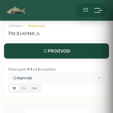
Početna
Prodavnica
Prodavnica
PROIZVODI
Prikazujem
1
-
1
od
1
rezultata
Najnovije
12
24
Sve