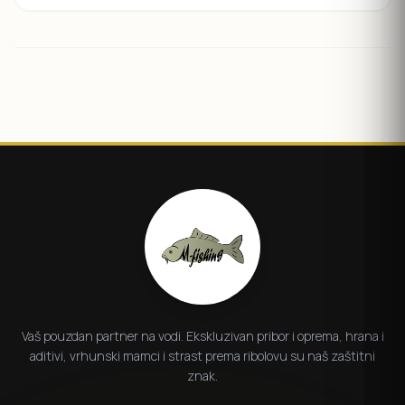
Vaš pouzdan partner na vodi. Ekskluzivan pribor i oprema, hrana i
aditivi, vrhunski mamci i strast prema ribolovu su naš zaštitni
znak.