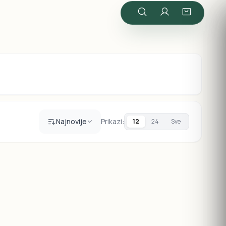
Najnovije
Prikazi:
12
24
Sve