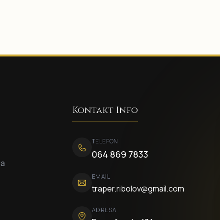
Kontakt Info
TELEFON
064 869 7833
ca
EMAIL
traper.ribolov@gmail.com
ADRESA