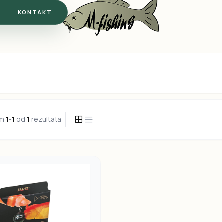
G
KONTAKT
em
1
-
1
od
1
rezultata