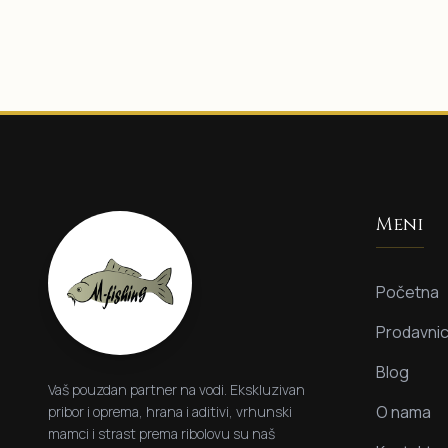
Meni
Početna
Prodavni
Blog
Vaš pouzdan partner na vodi. Ekskluzivan
O nama
pribor i oprema, hrana i aditivi, vrhunski
mamci i strast prema ribolovu su naš