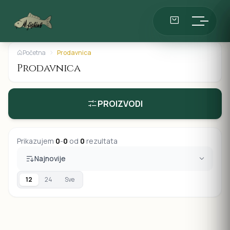
Početna
Prodavnica
Prodavnica
PROIZVODI
Prikazujem
0
-
0
od
0
rezultata
Najnovije
12
24
Sve