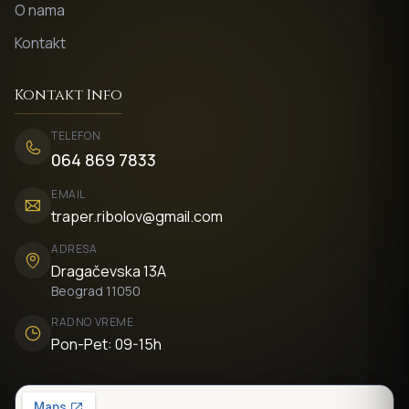
O nama
Kontakt
Kontakt Info
TELEFON
064 869 7833
EMAIL
traper.ribolov@gmail.com
ADRESA
Dragačevska 13A
Beograd 11050
RADNO VREME
Pon-Pet: 09-15h