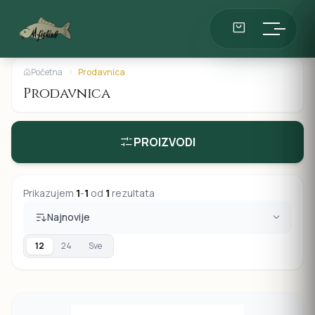
Početna
Prodavnica
Prodavnica
PROIZVODI
Prikazujem
1
-
1
od
1
rezultata
Najnovije
12
24
Sve