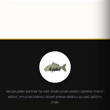
Vaš pouzdan partner na vodi. Ekskluzivan pribor i oprema, hrana i
aditivi, vrhunski mamci i strast prema ribolovu su naš zaštitni
znak.